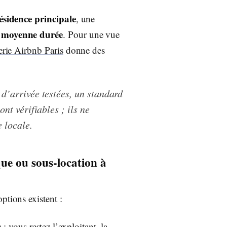
ésidence principale
, une
moyenne durée
n
. Pour une vue
erie Airbnb Paris
donne des
d’arrivée testées, un standard
nt vérifiables ; ils ne
 locale.
que ou sous-location à
ptions existent :
)
: vous restez l’exploitant, la