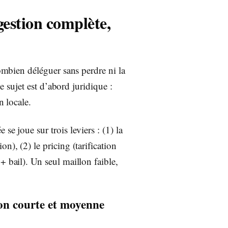
gestion complète,
combien déléguer sans perdre ni la
le sujet est d’abord juridique :
n locale.
se joue sur trois leviers : (1) la
n), (2) le pricing (tarification
+ bail). Un seul maillon faible,
on courte et moyenne