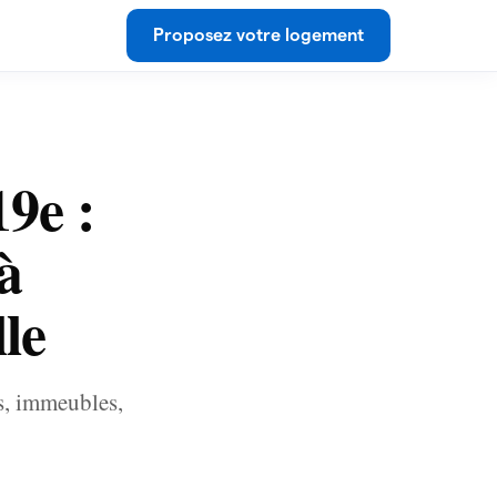
Proposez votre logement
9e :
 à
le
s, immeubles,