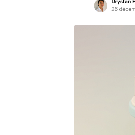
Drystan 
26 décem