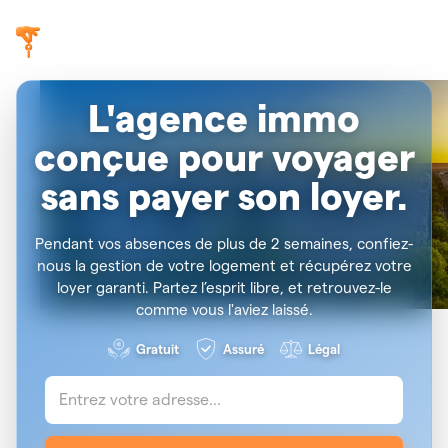
L'agence immo
conçue pour voyager
sans payer son loyer.
Pendant vos absences de plus de 2 semaines, confiez-
nous la gestion de votre logement et récupérez votre
loyer garanti. Partez l’esprit libre, et retrouvez-le
comme vous l'aviez laissé.
Gratuit
Assuré
Légal