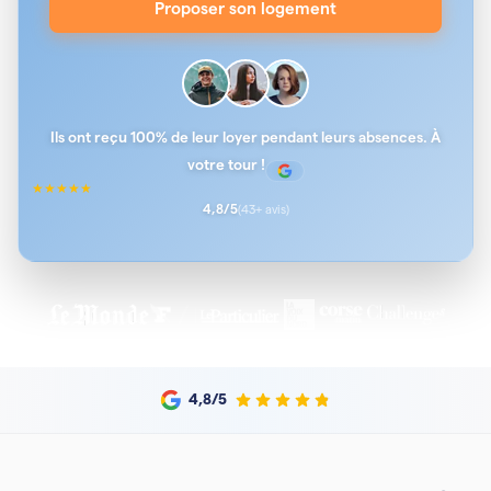
Proposer son logement
Ils ont reçu 100% de leur loyer pendant leurs absences. À
votre tour !
★
★
★
★
★
4,8
/5
(
43
+ avis)
4,8
/5