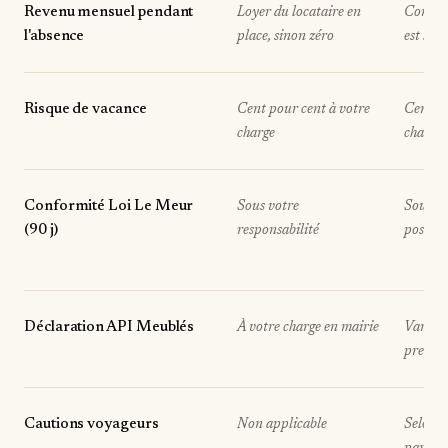
Revenu mensuel pendant
Loyer du locataire en
Commis
l'absence
place, sinon zéro
est loué
Risque de vacance
Cent pour cent à votre
Cent po
charge
charge
Conformité Loi Le Meur
Sous votre
Souven
(90 j)
responsabilité
possibl
Déclaration API Meublés
À votre charge en mairie
Variabl
prestat
Cautions voyageurs
Non applicable
Selon p