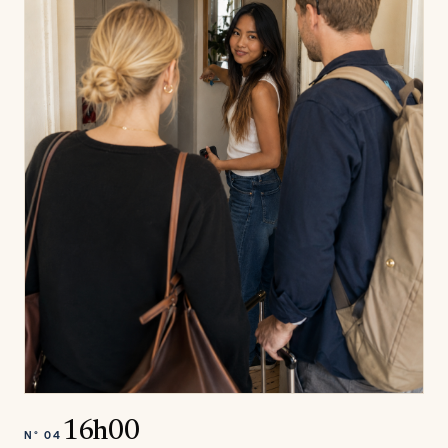
16h00
N°
04